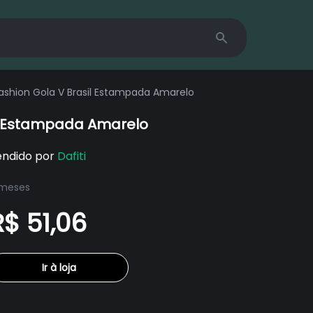
Search
 Fashion Gola V Brasil Estampada Amarelo
sil Estampada Amarelo
endido por
Dafiti
 meses
R$ 51,06
Ir à loja