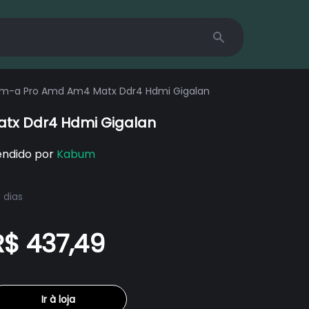
Search
Placa Mãe Msi A520m-a Pro Amd Am4 Matx Ddr4 Hdmi Gigalan
a Pro Amd Am4 Matx Ddr4 Hdmi Gigalan
endido por
Kabum
 dias
R$ 437,49
Ir à loja