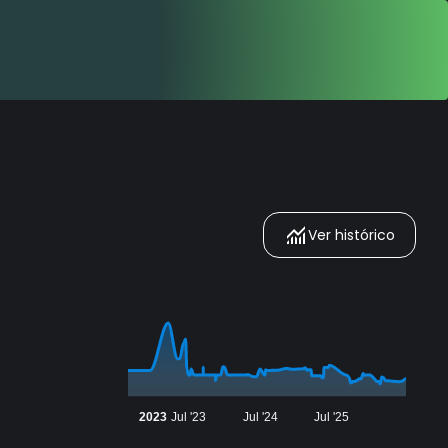
Ver histórico
2023
Jul '23
Jul '24
Jul '25