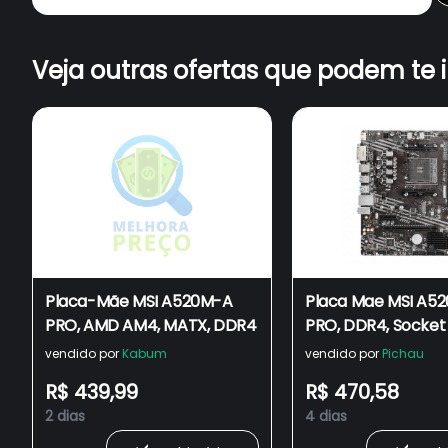
Veja outras ofertas que podem te 
Placa-Mãe MSI A520M-A
Placa Mae MSI A5
PRO, AMD AM4, MATX, DDR4
PRO, DDR4, Socket
ATX, Chipset AMD 
vendido por
Kabum
vendido por
Pichau
A520M-A PRO
R$ 439,99
R$ 470,58
2 dias
4 dias