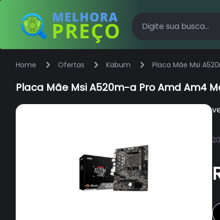
Home
Ofertas
Kabum
Placa Mãe Msi A520m-
v
20