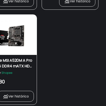
Ver histórico
Ver histórico
e MSI A520M A Pro
 DDR4 mATX HDMI
n 3000 4000 5000
r
Shopee
80
Ver histórico