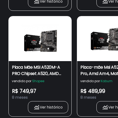
Ver histórico
Ver h
Placa Mãe MSI A520M-A
Placa-mãe Msi A
PRO Chipset A520, AMD
Pro, Amd Am4, Mat
AM4, mATX, DDR4
Preto - A520m-a P
vendido por
Shopee
vendido por
Kabum
R$ 749,97
R$ 489,99
8 meses
8 meses
Ver histórico
Ver h