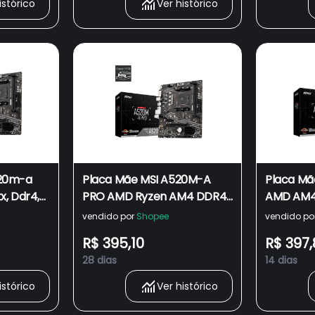
istórico
Ver histórico
520m-a
Placa Mãe MSI A520M-A
Placa Mã
x, Ddr4,
PRO AMD Ryzen AM4 DDR4,
AMD AM4
ro
Matx, Hdmi/Dvi
DVI Ryze
vendido por
Shopee
vendido po
R$ 395,10
R$ 397,
28 dias
14 dias
istórico
Ver histórico