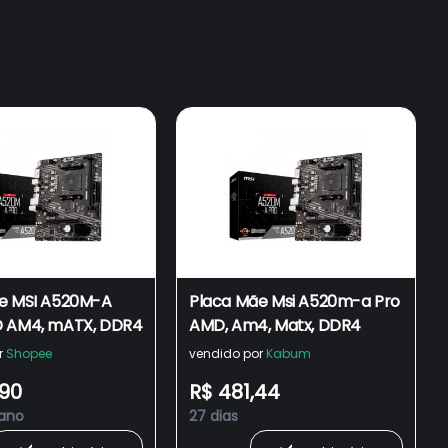
e MSI A520M-A
Placa Mãe Msi A520m-a Pro
D AM4, mATX, DDR4
AMD, Am4, Matx, DDR4
r
Shopee
vendido por
Kabum
,90
R$ 481,44
 ano
27 dias