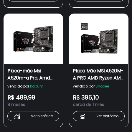
Placa-mãe Msi
Placa Mãe MSI A520M-
A520m-a Pro, Amd
A PRO AMD Ryzen AM4
Am4, Matx, Ddr4, Preto
DDR4, Matx, Hdmi/Dvi
vendido por
Kabum
vendido por
Shopee
- A520m-a Pro
R$ 489,99
R$ 395,10
8 meses
cerca de 1 mês
Ver histórico
Ver histórico