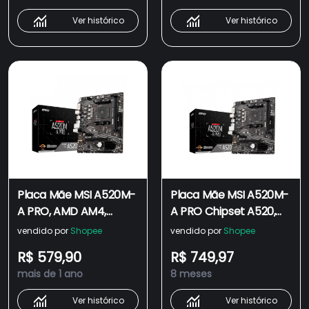
Ver histórico
Ver histórico
Placa Mãe MSI A520M-
Placa Mãe MSI A520M-
A PRO, AMD AM4,
A PRO Chipset A520,
mATX, DDR4
AMD AM4, mATX, DDR4
vendido por
Shopee
vendido por
Shopee
R$ 579,90
R$ 749,97
mais de 1 ano
8 meses
Ver histórico
Ver histórico