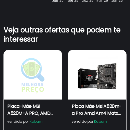
Jun '25
Set '25
Dez '25
Mar '26
Jun '26
Veja outras ofertas que podem te
interessar
Placa-Mãe MSI
Placa Mãe Msi A520m-
A520M-A PRO, AMD
a Pro Amd Am4 Matx
AM4, MATX, DDR4
Ddr4 Hdmi Gigalan
vendido por
Kabum
vendido por
Kabum