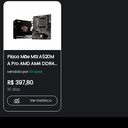
Placa Mãe MSI A520M
A Pro AMD AM4 DDR4
mATX HDMI DVI Ryzen
vendido por
Shopee
3000 4000 5000
R$ 397,80
16 dias
Ver histórico