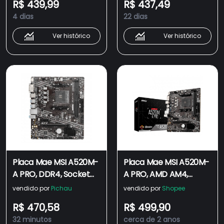
R$ 439,99
R$ 437,49
4 dias
22 dias
Ver histórico
Ver histórico
Placa Mae MSI A520M-
Placa Mae MSI A520M-
A PRO, DDR4, Socket
A PRO, AMD AM4,
AM4, M-ATX, Chipset
mATX, DDR4
vendido por
Pichau
vendido por
Shopee
AMD A520, A520M-A
R$ 470,58
R$ 499,90
PRO
32 minutos
cerca de 2 anos