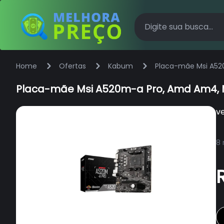
Home
Ofertas
Kabum
Placa-mãe Msi A520
Placa-mãe Msi A520m-a Pro, Amd Am4, M
v
8