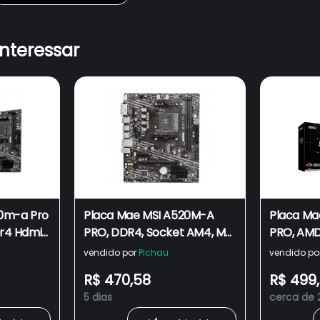
interessar
20m-a Pro
Placa Mae MSI A520M-A
Placa Ma
r4 Hdmi
PRO, DDR4, Socket AM4, M-
PRO, AM
ATX, Chipset AMD A520,
vendido por
Pichau
vendido po
A520M-A PRO
R$ 470,58
R$ 499
5 dias
cerca de 