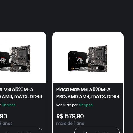
e MSI A520M-A
Placa Mãe MSI A520M-A
D AM4, mATX, DDR4
PRO, AMD AM4, mATX, DDR4
r
Shopee
vendido por
Shopee
,90
R$ 579,90
2 anos
mais de 1 ano