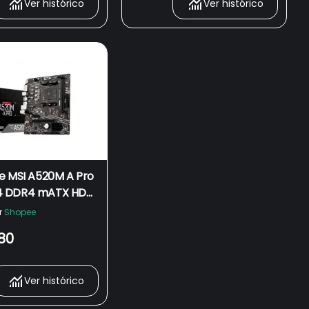
Ver histórico
Ver histórico
e MSI A520M A Pro
 DDR4 mATX HDMI
n 3000 4000 5000
r
Shopee
80
Ver histórico