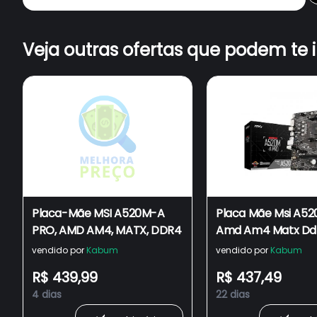
Veja outras ofertas que podem te 
Placa-Mãe MSI A520M-A
Placa Mãe Msi A5
PRO, AMD AM4, MATX, DDR4
Amd Am4 Matx Dd
Gigalan
vendido por
Kabum
vendido por
Kabum
R$ 439,99
R$ 437,49
4 dias
22 dias