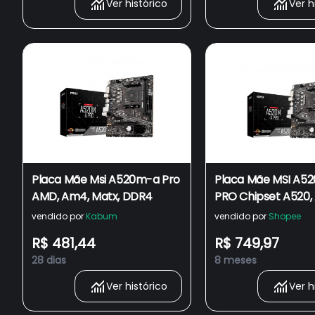
Ver histórico
Ver h
Placa Mãe Msi A520m-a Pro
Placa Mãe MSI A5
AMD, Am4, Matx, DDR4
PRO Chipset A520
AM4, mATX, DDR4
vendido por
Kabum
vendido por
Shopee
R$ 481,44
R$ 749,97
28 dias
8 meses
Ver histórico
Ver h