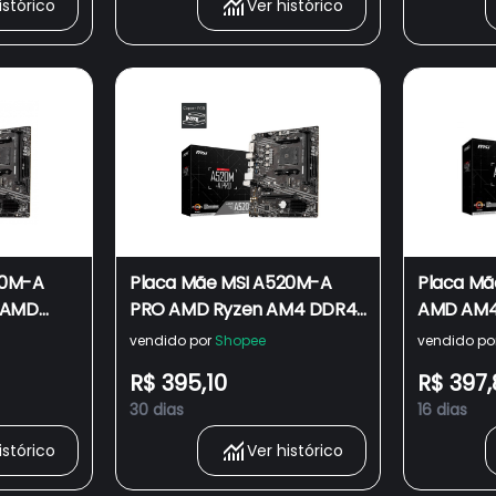
istórico
Ver histórico
20M-A
Placa Mãe MSI A520M-A
Placa Mã
, AMD
PRO AMD Ryzen AM4 DDR4,
AMD AM4
Matx, Hdmi/Dvi
DVI Ryze
vendido por
Shopee
vendido po
R$ 395,10
R$ 397,
30 dias
16 dias
istórico
Ver histórico