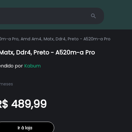
Search
m-a Pro, Amd Am4, Matx, Ddr4, Preto - A520m-a Pro
atx, Ddr4, Preto - A520m-a Pro
endido por
Kabum
 meses
R$ 489,99
Ir à loja