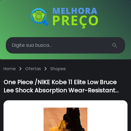
Search
Home
Ofertas
Shopee
One Piece /NlKE Kobe 11 Elite Low Bruce
Lee Shock Absorption Wear-Resistant
Anti-Slip Tênis Masculino Leve
Almofadado Sapatos de Basquetebol
Respiráveis Amarelo Preto 822675-706