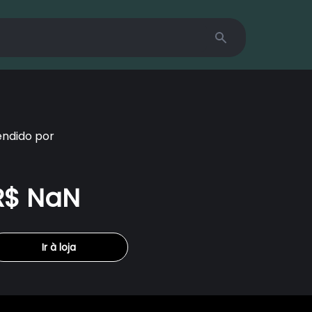
Search
endido por
R$ NaN
Ir à loja