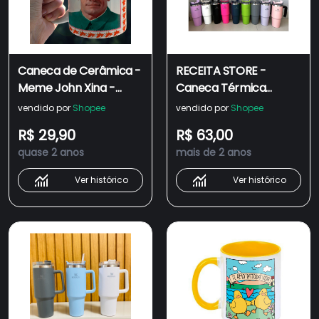
Caneca de Cerâmica -
RECEITA STORE -
Meme John Xina -
Caneca Térmica
Social Credit Battle
Stanley Com Alça E
vendido por
Shopee
vendido por
Shopee
(Bolsotsé e Bolsoxina
Canudo ,Copo
R$ 29,90
R$ 63,00
meme)
Inoxidável (Promoção)
quase 2 anos
mais de 2 anos
novo
Ver histórico
Ver histórico