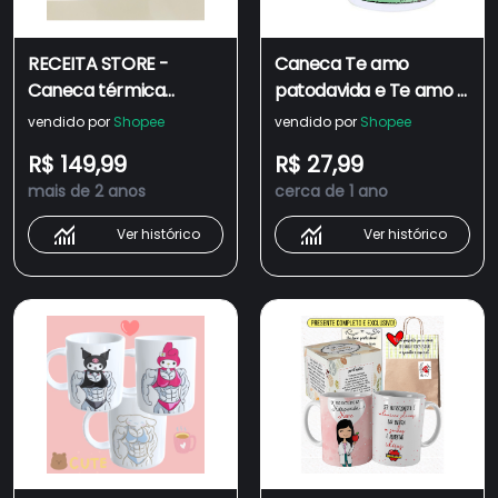
RECEITA STORE -
Caneca Te amo
Caneca térmica
patodavida e Te amo e
Stanley 1,2 litros com
não é porco Kit
vendido por
Shopee
vendido por
Shopee
Alça e Canudo ,Copo
Porcelana 325ml
R$ 149,99
R$ 27,99
inoxidável (Promoção)
mais de 2 anos
cerca de 1 ano
brindee
Ver histórico
Ver histórico