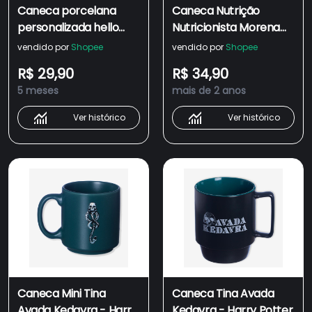
Caneca porcelana
Caneca Nutrição
personalizada hello
Nutricionista Morena
kitty e amigos, my
Personalizada com
vendido por
Shopee
vendido por
Shopee
melody maromba
Nome e Embalagem
R$ 29,90
R$ 34,90
kuromi maromba
Presenteável
5 meses
mais de 2 anos
caneca de suplemento
cinnamononroll
Ver histórico
Ver histórico
maromba
Caneca Mini Tina
Caneca Tina Avada
Avada Kedavra - Harry
Kedavra - Harry Potter