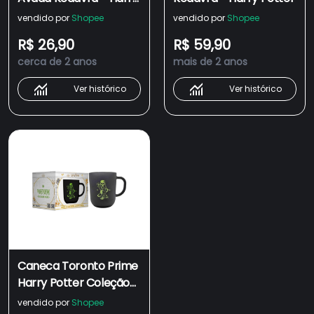
Potter
vendido por
Shopee
vendido por
Shopee
R$ 26,90
R$ 59,90
cerca de 2 anos
mais de 2 anos
Ver histórico
Ver histórico
Caneca Toronto Prime
Harry Potter Coleção
Elementos - Avada
vendido por
Shopee